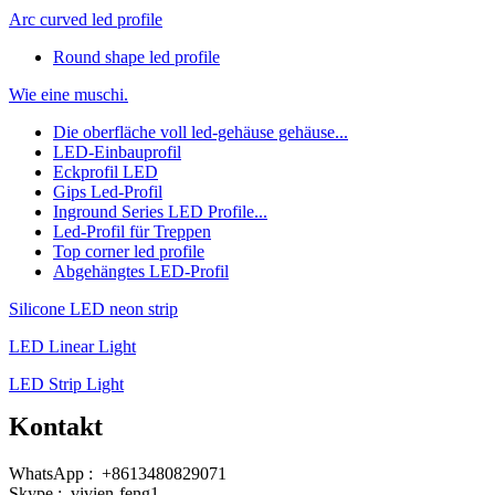
Arc curved led profile
Round shape led profile
Wie eine muschi.
Die oberfläche voll led-gehäuse gehäuse...
LED-Einbauprofil
Eckprofil LED
Gips Led-Profil
Inground Series LED Profile...
Led-Profil für Treppen
Top corner led profile
Abgehängtes LED-Profil
Silicone LED neon strip
LED Linear Light
LED Strip Light
Kontakt
WhatsApp : +8613480829071
Skype : vivien-feng1