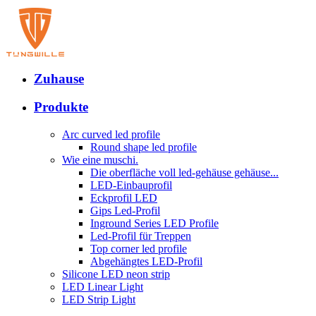
Zuhause
Produkte
Arc curved led profile
Round shape led profile
Wie eine muschi.
Die oberfläche voll led-gehäuse gehäuse...
LED-Einbauprofil
Eckprofil LED
Gips Led-Profil
Inground Series LED Profile
Led-Profil für Treppen
Top corner led profile
Abgehängtes LED-Profil
Silicone LED neon strip
LED Linear Light
LED Strip Light