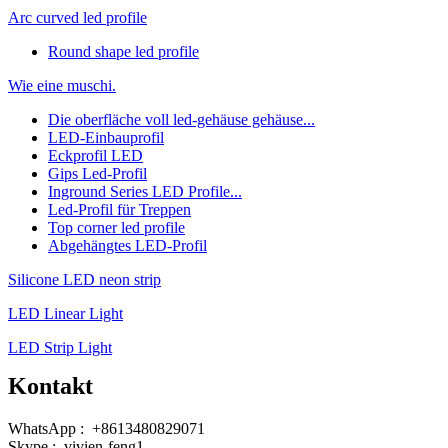
Arc curved led profile
Round shape led profile
Wie eine muschi.
Die oberfläche voll led-gehäuse gehäuse...
LED-Einbauprofil
Eckprofil LED
Gips Led-Profil
Inground Series LED Profile...
Led-Profil für Treppen
Top corner led profile
Abgehängtes LED-Profil
Silicone LED neon strip
LED Linear Light
LED Strip Light
Kontakt
WhatsApp : +8613480829071
Skype : vivien-feng1