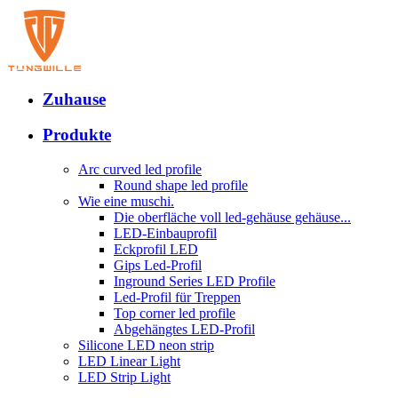
Zuhause
Produkte
Arc curved led profile
Round shape led profile
Wie eine muschi.
Die oberfläche voll led-gehäuse gehäuse...
LED-Einbauprofil
Eckprofil LED
Gips Led-Profil
Inground Series LED Profile
Led-Profil für Treppen
Top corner led profile
Abgehängtes LED-Profil
Silicone LED neon strip
LED Linear Light
LED Strip Light